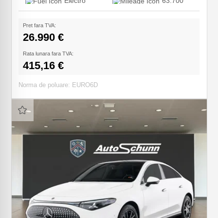
Electro
63.700
Pret fara TVA:
26.990 €
Rata lunara fara TVA:
415,16 €
Norma de poluare: EURO6D