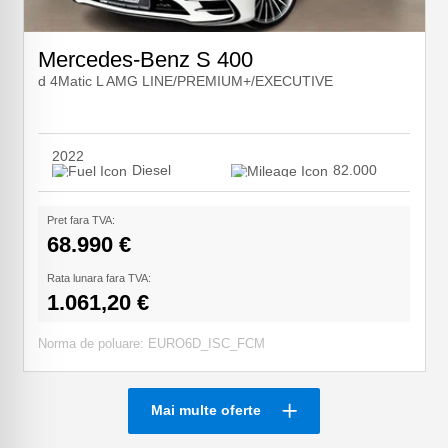
Mercedes-Benz S 400
d 4Matic L AMG LINE/PREMIUM+/EXECUTIVE
2022
Diesel
82.000
Pret fara TVA:
68.990 €
Rata lunara fara TVA:
1.061,20 €
Norma de poluare: EURO6D_ISC_FCM
Mai multe oferte