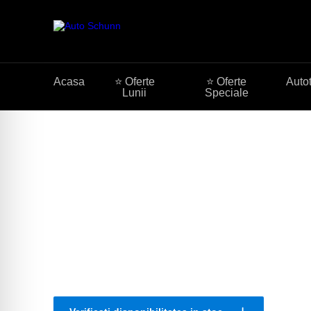
Acasa
⭐ Oferte
⭐ Oferte
Auto
Lunii
Speciale
Mercedes-AMG G
More than an SUV. An AMG.