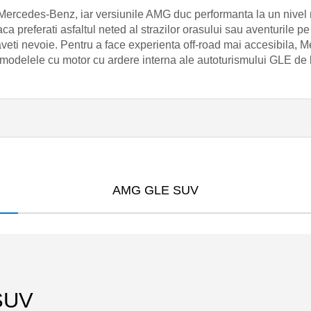
rcedes-Benz, iar versiunile AMG duc performanta la un nivel nem
 preferati asfaltul neted al strazilor orasului sau aventurile pe 
veti nevoie. Pentru a face experienta off-road mai accesibila, 
ru modelele cu motor cu ardere interna ale autoturismului GLE d
AMG GLE SUV
SUV