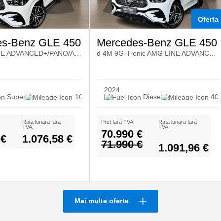
Oferta
es-Benz GLE 450
Mercedes-Benz GLE 450
4M AMG LINE ADVANCED+/PANO/AIRMATIC/360°
d 4M 9G-Tronic AMG LINE ADVANCED PLUA
2024
Super
10.400
Diesel
40
Rata lunara fara
Pret fara TVA:
Rata lunara fara
TVA:
TVA:
70.990 €
 €
1.076,58 €
71.990 €
1.091,96 €
Mai multe oferte