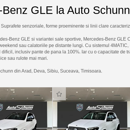
s-Benz GLE la Auto Schunn
uprafete senzoriale, forme proeminente si linii clare caracter
cedes-Benz GLE si variantei sale sportive, Mercedes-Benz GLE C
 de weekend sau calatoriile pe distante lungi. Cu sistemul 4MATIC,
 dificil, inclusiv pante de pana la 100%. Iar cu o capacitate de 
sice sau rulote mai mari.
 Schunn din Arad, Deva, Sibiu, Suceava, Timisoara.