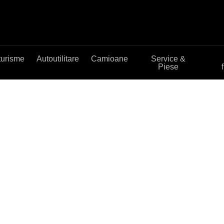
turisme
Autoutilitare
Camioane
Service &
Piese
LE SUV