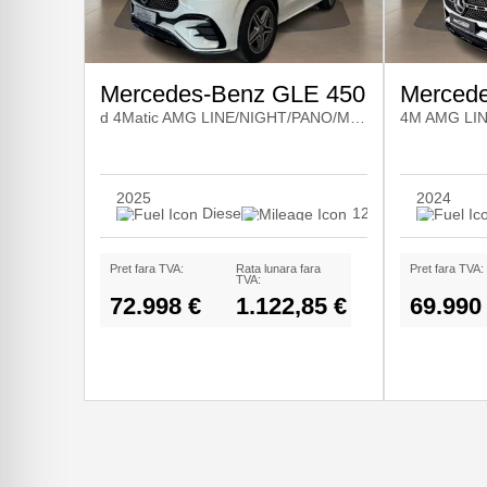
Mercedes-Benz GLE 450
Merced
d 4Matic AMG LINE/NIGHT/PANO/MEMORY/360
2025
2024
Diesel
12.000
Pret fara TVA:
Rata lunara fara
Pret fara TVA:
TVA:
72.998 €
1.122,85 €
69.990