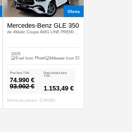
Oferta
Mercedes-Benz GLE 350
de 4Matic Coupe AMG LINE PREMIUM/NIGHT
2025
.509
Plugin-Hibrid Diesel
22.800
Pret fara TVA:
Rata lunara fara
TVA:
74.990 €
93.902 €
1.153,49 €
Norma de poluare: EURO6D