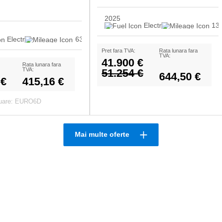
2025
Electro
13
Electro
63.700
Pret fara TVA:
Rata lunara fara
TVA:
41.900 €
Rata lunara fara
TVA:
51.254 €
644,50 €
 €
415,16 €
luare: EURO6D
Mai multe oferte