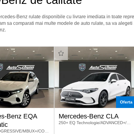
Benz de calitate
cedes-Benz rulate disponibile cu livrare imediata in toate rep
am sa comparati mai multe modele de auto rulate, sa va alegeti 
nz.
Oferta
es-Benz EQA
Mercedes-Benz CLA
250+ EQ Technologie/ADVANCED+/MEMORY
tic
URBAN/PROGRESSIVE/MBUX+/CONFORT