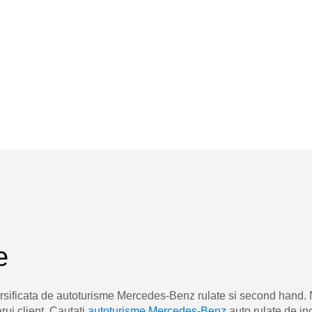
e
sificata de autoturisme Mercedes-Benz rulate si second hand. Ne 
arui client. Cautati
autoturisme Mercedes-Benz
auto rulate de in