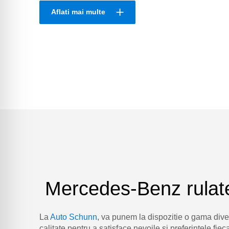
Aflati mai multe
Mercedes-Benz rulat
La
Auto Schunn
, va punem la dispozitie o gama diver
calitate pentru a satisface nevoile si preferintele fiec