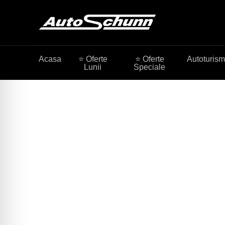
Acasa
⭐ Oferte
⭐ Oferte
Autoturis
Lunii
Speciale
⭐ Buy-back
Cumparam masina
Vindeti sau oferiti masina dumneavoastra ca avans p