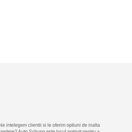
intelegem clientii si le oferim optiuni de inalta
credere? Auto Schunn este locul potrivit pentru a