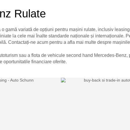
nz Rulate
o gamă variată de opțiuni pentru mașini rulate, inclusiv leasin
aliniate la cele mai înalte standarde naționale și internaționale. 
lă. Contactați-ne acum pentru a afla mai multe despre mașinile r
autoturism sau a flota de vehicule second hand Mercedes-Benz, pr
 oportunitatile financiare oferite.