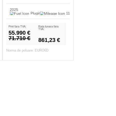
2025
.500
Plugin-Hibrid Diesel
11.000
Pret fara TVA:
Rata lunara fara
TVA:
55.990 €
71.710 €
861,23 €
Norma de poluare: EURO6D