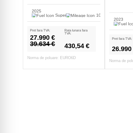
2025
Super
10.500
2023
Pret fara TVA:
Rata lunara fara
TVA:
27.990 €
Pret fara TVA:
39.634 €
430,54 €
26.990
Norma de poluare: EURO6D
Norma de po