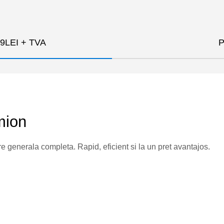
99LEI + TVA
P
mion
e generala completa. Rapid, eficient si la un pret avantajos.