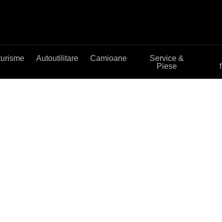
turisme
Autoutilitare
Camioane
Service &
Piese
es-Benz
enz rulate de vanzare.