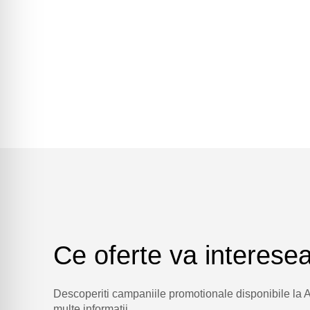
Ce oferte va interese
Descoperiti campaniile promotionale disponibile la
multe informatii.