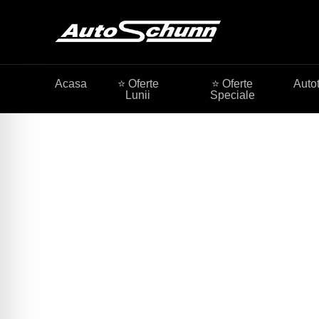
Acasa
⭐ Oferte
⭐ Oferte
Auto
Lunii
Speciale
Camioane Merced
Alegeti configuratia dorita de camioane Mercedes-B