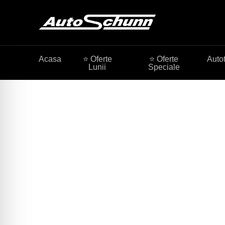
Acasa
⭐ Oferte
⭐ Oferte
Auto
Lunii
Speciale
Mercedes me. Con
Intrati intr-o noua era a conectivitatii Mercedes-Benz