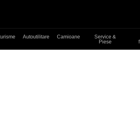
turisme
Autoutilitare
Camioane
Service &
Piese
ectat in permanenta
, prin aplicatia Mercedes me.