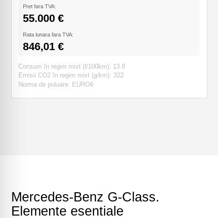
Pret fara TVA:
55.000 €
Rata lunara fara TVA:
846,01 €
Consum în regim mixt (l/100km): 13.8
Emisii CO2 în regim mixt (g/km): 322
Norma de poluare: EURO6
Mercedes-Benz G-Class.
Elemente esentiale