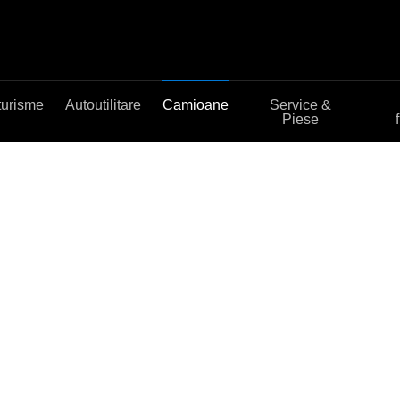
turisme
Autoutilitare
Camioane
Service &
Piese
zare
ECO.