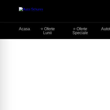
Acasa
⭐ Oferte
⭐ Oferte
Auto
Lunii
Speciale
Camioane de van
Camioane noi si rulate marca Mercedes-Benz si IV