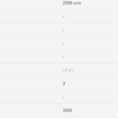
2998 ccm
-
-
-
-
- / - / -
3
-
3500