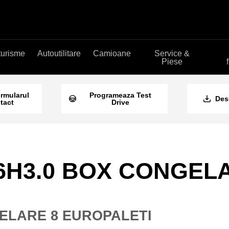
turisme
Autoutilitare
Camioane
Service &
Piese
ormularul
Programeaza Test
Des
tact
Drive
C16H3.0 BOX CONGEL
GELARE 8 EUROPALETI