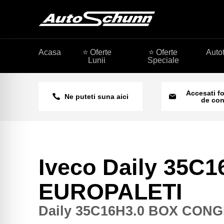
Acasa
⭐ Oferte
⭐ Oferte
Auto
Lunii
Speciale
Accesati f
Ne puteti suna aici
de con
Iveco Daily 35
EUROPALETI
Daily 35C16H3.0 BOX CON