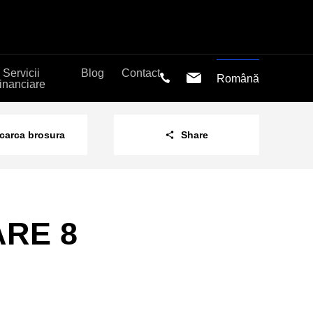
Servicii
Blog
Contact
Română
financiare
carca brosura
Share
ARE 8