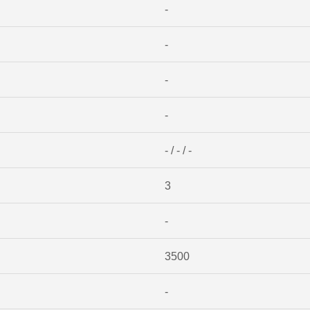
-
-
-
-
- / - / -
3
-
3500
-