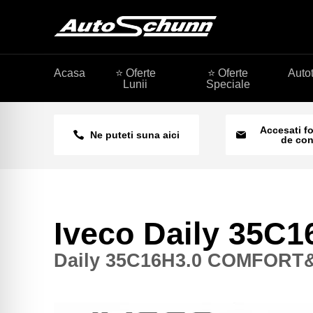
Acasa
⭐ Oferte
⭐ Oferte
Auto
Lunii
Speciale
Accesati f
Ne puteti suna aici
de con
Iveco Daily 3
Daily 35C16H3.0 COMFOR