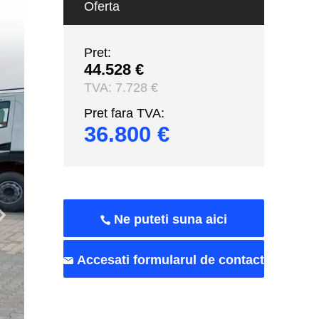
Oferta
Pret:
44.528 €
TVA:
7.728 €
Pret fara TVA:
36.800 €
Ne puteti suna aici
Accesati formularul de contact