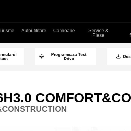
turisme
Autoutilitare
Camioane
Service &
Piese
ormularul
Programeaza Test
Des
tact
Drive
5C16H3.0 COMFORT&
T&CONSTRUCTION