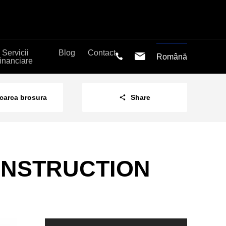
Servicii
Blog
Contact
Română
financiare
carca brosura
Share
CONSTRUCTION