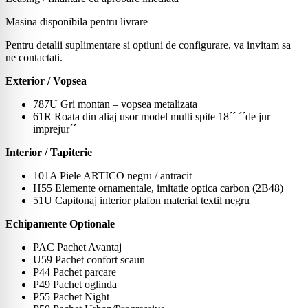
Masina disponibila pentru livrare
Pentru detalii suplimentare si optiuni de configurare, va invitam sa
ne contactati.
Exterior / Vopsea
787U Gri montan – vopsea metalizata
61R Roata din aliaj usor model multi spite 18´´ ´´de jur
imprejur´´
Interior / Tapiterie
101A Piele ARTICO negru / antracit
H55 Elemente ornamentale, imitatie optica carbon (2B48)
51U Capitonaj interior plafon material textil negru
Echipamente Optionale
PAC Pachet Avantaj
U59 Pachet confort scaun
P44 Pachet parcare
P49 Pachet oglinda
P55 Pachet Night