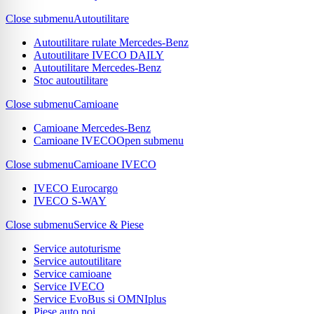
Close submenu
Autoutilitare
Autoutilitare rulate Mercedes-Benz
Autoutilitare IVECO DAILY
Autoutilitare Mercedes-Benz
Stoc autoutilitare
Close submenu
Camioane
Camioane Mercedes-Benz
Camioane IVECO
Open submenu
Close submenu
Camioane IVECO
IVECO Eurocargo
IVECO S-WAY
Close submenu
Service & Piese
Service autoturisme
Service autoutilitare
Service camioane
Service IVECO
Service EvoBus si OMNIplus
Piese auto noi