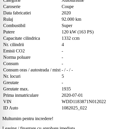
Categorie
Autoturisme
Caroserie
Coupe
Data fabricatiei
2020
Rulaj
92.000 km
Combustibil
Super
Putere
120 kW (163 PS)
Capacitate cilindrica
1332 ccm
Nr. cilindrii
4
Emisii CO2
-
Norma poluare
-
Consum
-
Consum oras / autostrada / mixt
- / - / -
Nr. locuri
5
Greutate
-
Greutate max.
1935
Prima inmatriculare
2020-07-01
VIN
WDD1183871N012022
ID Auto
1082025_022
Multumim pentru incredere!
Leasing / finantare cu aprobare imediata