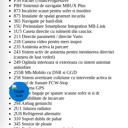
P59 Pachet Urban/Progressive
PBF Sistemul de navigatie MBUX Plus
873 Incalzire scaun pentru sofer si insotitor
875 Instalatie de spalat geamuri incazita
365 Navigatie pe hard-disk
15U Preinstalare Smartphone Integration MB-Link
1U5 Caseta directie cu rulmenti din cauciuc
213 Directie parametrii / directie Vario
218 Camera video pentru mers inapoi
235 Asistenta activa la parcare
243 Sistem activ de asistenta pentru mentinerea directiei
(camera de luat vederi)
249 Oglinda interioara si exterioara cu sistem automat
antiorbire
255B Mb-Mobilo cu DSB si GGD
258 Sistem avertizare coliziune cu interventie activa in
sistemul de franare FCW-Stop
270 Antena GPS
286 Plase bagaje pe spatare scaune sofer st si dr
287 Posibilitate de incarcare
294 Airbag genunchi
2U1 Jaluzea radiator
2U8 Refrigerent alternativ
310 Suport dublu de pahar
345 Senzor de ploaie