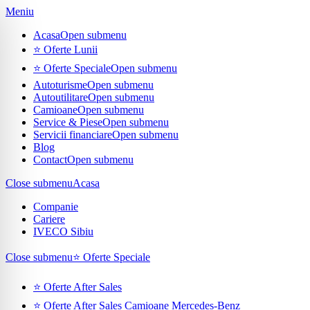
Meniu
Acasa
Open submenu
⭐ Oferte Lunii
⭐ Oferte Speciale
Open submenu
Autoturisme
Open submenu
Autoutilitare
Open submenu
Camioane
Open submenu
Service & Piese
Open submenu
Servicii financiare
Open submenu
Blog
Contact
Open submenu
Close submenu
Acasa
Companie
Cariere
IVECO Sibiu
Close submenu
⭐ Oferte Speciale
⭐ Oferte After Sales
⭐ Oferte After Sales Camioane Mercedes-Benz