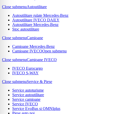
Close submenu
Autoutilitare
Autoutilitare rulate Mercedes-Benz
Autoutilitare IVECO DAILY
Autoutilitare Mercedes-Benz
Stoc autoutilitare
Close submenu
Camioane
Camioane Mercedes-Benz
Camioane IVECO
Open submenu
Close submenu
Camioane IVECO
IVECO Eurocargo
IVECO S-WAY
Close submenu
Service & Piese
Service autoturisme
Service autoutilitare
Service camioane
Service IVECO
Service EvoBus si OMNIplus
Piese auto noi