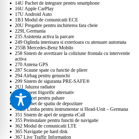
14U Pachet de integrare pentru smartphone
16U Apple CarPlay
17U Android Auto
1B3 Modul de comunicatii ECE
20U Pregatire pentru inchirierea fara cheie
229L Germania
235 Asistenta activa la parcare
249 Oglinda interioara si exterioara cu atenuare automata
255B Mercedes-Benz Mobilo
258 Sistem de avertizare la coliziune frontala cu interventie
activa
270 Antena GPS
287 Scaune spate cu functie de pliere
294 Airbag pentru genunchi
299 Sistem de siguranta PRE-SAFE®
2U1 Jaluzea radiator
2U8 Agent frigorific alternativ
309 Suport pentru pahare
30P Pachet de spatiu de depozitare
332B Limba pentru instrumentar si Head-Unit – Germana
351 Sistem de apel de urgenta eCall
355 Preinstalare pentru functii de navigatie
362 Modul de comunicatii LTE
365 Navigatie pe hard disk
367 Live Traffic Information