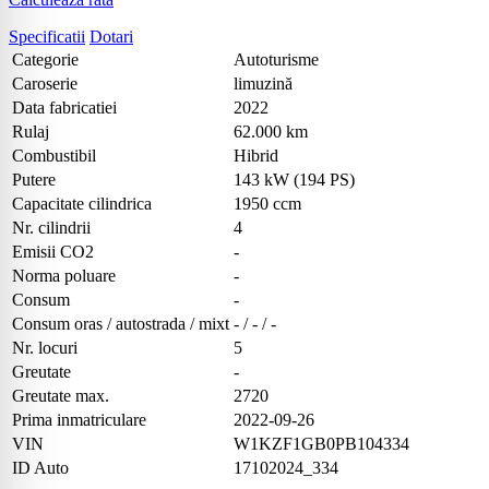
Specificatii
Dotari
Categorie
Autoturisme
Caroserie
limuzină
Data fabricatiei
2022
Rulaj
62.000 km
Combustibil
Hibrid
Putere
143 kW (194 PS)
Capacitate cilindrica
1950 ccm
Nr. cilindrii
4
Emisii CO2
-
Norma poluare
-
Consum
-
Consum oras / autostrada / mixt
- / - / -
Nr. locuri
5
Greutate
-
Greutate max.
2720
Prima inmatriculare
2022-09-26
VIN
W1KZF1GB0PB104334
ID Auto
17102024_334