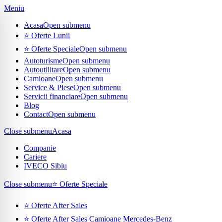
Meniu
Acasa
Open submenu
⭐ Oferte Lunii
⭐ Oferte Speciale
Open submenu
Autoturisme
Open submenu
Autoutilitare
Open submenu
Camioane
Open submenu
Service & Piese
Open submenu
Servicii financiare
Open submenu
Blog
Contact
Open submenu
Close submenu
Acasa
Companie
Cariere
IVECO Sibiu
Close submenu
⭐ Oferte Speciale
⭐ Oferte After Sales
⭐ Oferte After Sales Camioane Mercedes-Benz