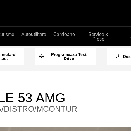
turisme
Autoutilitare
Camioane
Service &
Piese
ormularul
Programeaza Test
Des
tact
Drive
GLE 53 AMG
A/DISTRO/MCONTUR