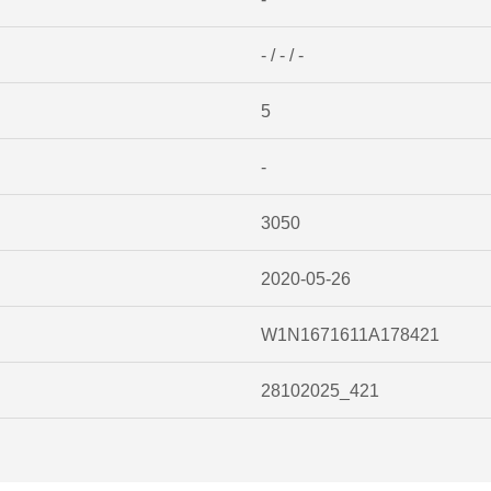
- / - / -
5
-
3050
2020-05-26
W1N1671611A178421
28102025_421