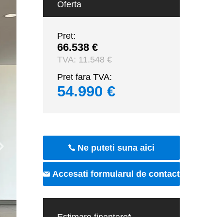
Oferta
Pret:
66.538 €
TVA:
11.548 €
Pret fara TVA:
54.990 €
Ne puteti suna aici
Accesati formularul de contact