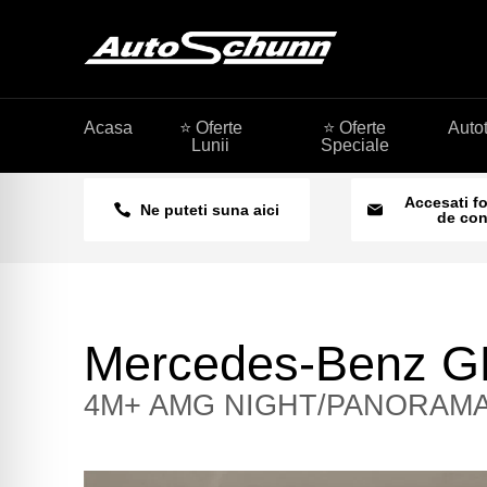
Acasa
⭐ Oferte
⭐ Oferte
Auto
Lunii
Speciale
Accesati f
Ne puteti suna aici
de con
Mercedes-Benz 
4M+ AMG NIGHT/PANORAM