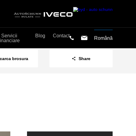
Servicii
Blog
Contact
Română
financiare
carca brosura
Share