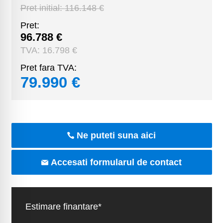
Pret initial:
116.148 €
Pret:
96.788 €
TVA:
16.798 €
Pret fara TVA:
79.990 €
Ne puteti suna aici
Accesati formularul de contact
Estimare finantare*