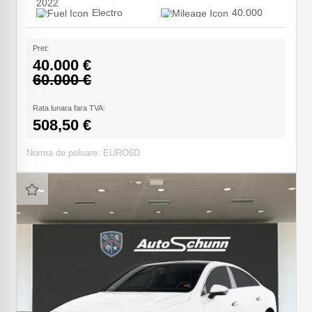
2022
Electro
40.000
Pret:
40.000 €
60.000 €
Rata lunara fara TVA:
508,50 €
Norma de poluare: EURO6D