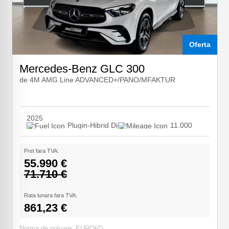
Oferta
Mercedes-Benz GLC 300
de 4M AMG Line ADVANCED+/PANO/MFAKTUR
2025
Plugin-Hibrid Diesel
11.000
Pret fara TVA:
55.990 €
71.710 €
Rata lunara fara TVA:
861,23 €
Norma de poluare: EURO6D