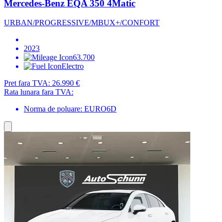
Mercedes-Benz EQA 350 4Matic
URBAN/PROGRESSIVE/MBUX+/CONFORT
2023
63.700
Electro
Pret fara TVA:
26.990 €
Rata lunara fara TVA:
Norma de poluare: EURO6D