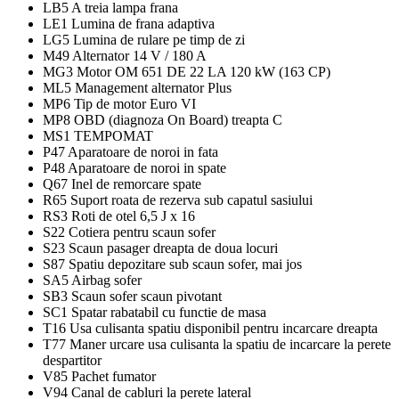
LB5 A treia lampa frana
LE1 Lumina de frana adaptiva
LG5 Lumina de rulare pe timp de zi
M49 Alternator 14 V / 180 A
MG3 Motor OM 651 DE 22 LA 120 kW (163 CP)
ML5 Management alternator Plus
MP6 Tip de motor Euro VI
MP8 OBD (diagnoza On Board) treapta C
MS1 TEMPOMAT
P47 Aparatoare de noroi in fata
P48 Aparatoare de noroi in spate
Q67 Inel de remorcare spate
R65 Suport roata de rezerva sub capatul sasiului
RS3 Roti de otel 6,5 J x 16
S22 Cotiera pentru scaun sofer
S23 Scaun pasager dreapta de doua locuri
S87 Spatiu depozitare sub scaun sofer, mai jos
SA5 Airbag sofer
SB3 Scaun sofer scaun pivotant
SC1 Spatar rabatabil cu functie de masa
T16 Usa culisanta spatiu disponibil pentru incarcare dreapta
T77 Maner urcare usa culisanta la spatiu de incarcare la perete
despartitor
V85 Pachet fumator
V94 Canal de cabluri la perete lateral