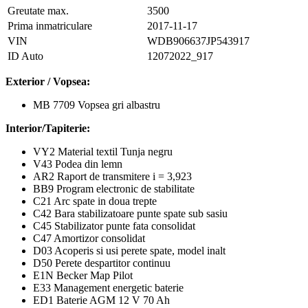
Greutate max.
3500
Prima inmatriculare
2017-11-17
VIN
WDB906637JP543917
ID Auto
12072022_917
Exterior / Vopsea:
MB 7709 Vopsea gri albastru
Interior/Tapiterie:
VY2 Material textil Tunja negru
V43 Podea din lemn
AR2 Raport de transmitere i = 3,923
BB9 Program electronic de stabilitate
C21 Arc spate in doua trepte
C42 Bara stabilizatoare punte spate sub sasiu
C45 Stabilizator punte fata consolidat
C47 Amortizor consolidat
D03 Acoperis si usi perete spate, model inalt
D50 Perete despartitor continuu
E1N Becker Map Pilot
E33 Management energetic baterie
ED1 Baterie AGM 12 V 70 Ah