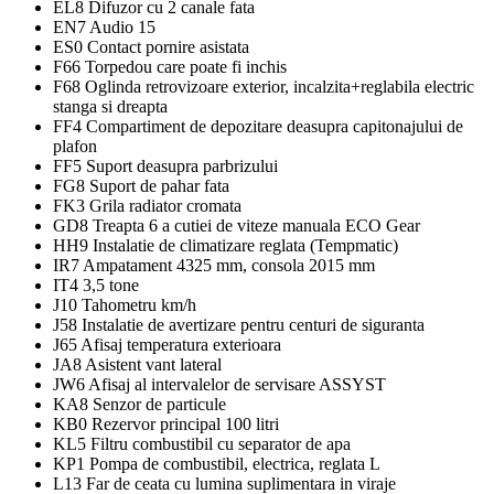
EL8 Difuzor cu 2 canale fata
EN7 Audio 15
ES0 Contact pornire asistata
F66 Torpedou care poate fi inchis
F68 Oglinda retrovizoare exterior, incalzita+reglabila electric
stanga si dreapta
FF4 Compartiment de depozitare deasupra capitonajului de
plafon
FF5 Suport deasupra parbrizului
FG8 Suport de pahar fata
FK3 Grila radiator cromata
GD8 Treapta 6 a cutiei de viteze manuala ECO Gear
HH9 Instalatie de climatizare reglata (Tempmatic)
IR7 Ampatament 4325 mm, consola 2015 mm
IT4 3,5 tone
J10 Tahometru km/h
J58 Instalatie de avertizare pentru centuri de siguranta
J65 Afisaj temperatura exterioara
JA8 Asistent vant lateral
JW6 Afisaj al intervalelor de servisare ASSYST
KA8 Senzor de particule
KB0 Rezervor principal 100 litri
KL5 Filtru combustibil cu separator de apa
KP1 Pompa de combustibil, electrica, reglata L
L13 Far de ceata cu lumina suplimentara in viraje