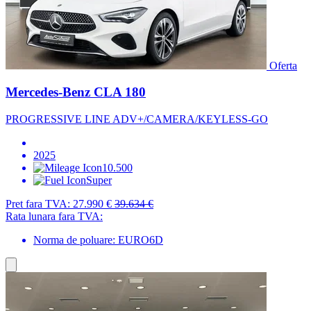
Oferta
Mercedes-Benz CLA 180
PROGRESSIVE LINE ADV+/CAMERA/KEYLESS-GO
2025
10.500
Super
Pret fara TVA:
27.990 €
39.634 €
Rata lunara fara TVA:
Norma de poluare: EURO6D