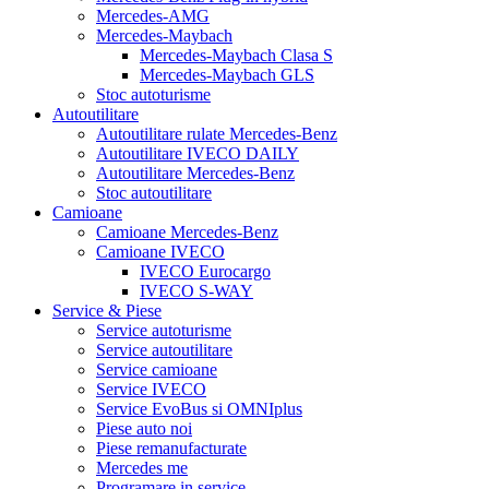
Mercedes-AMG
Mercedes-Maybach
Mercedes-Maybach Clasa S
Mercedes-Maybach GLS
Stoc autoturisme
Autoutilitare
Autoutilitare rulate Mercedes-Benz
Autoutilitare IVECO DAILY
Autoutilitare Mercedes-Benz
Stoc autoutilitare
Camioane
Camioane Mercedes-Benz
Camioane IVECO
IVECO Eurocargo
IVECO S-WAY
Service & Piese
Service autoturisme
Service autoutilitare
Service camioane
Service IVECO
Service EvoBus si OMNIplus
Piese auto noi
Piese remanufacturate
Mercedes me
Programare in service