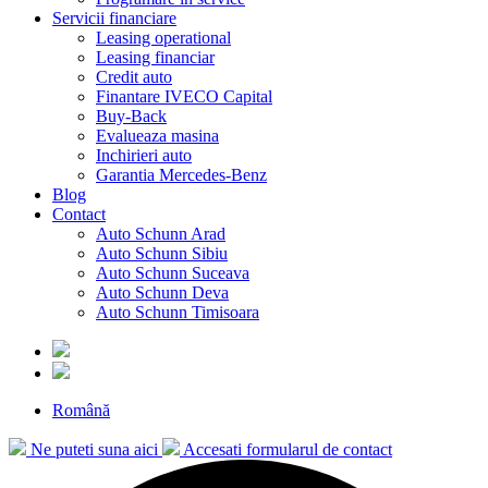
Servicii financiare
Leasing operational
Leasing financiar
Credit auto
Finantare IVECO Capital
Buy-Back
Evalueaza masina
Inchirieri auto
Garantia Mercedes-Benz
Blog
Contact
Auto Schunn Arad
Auto Schunn Sibiu
Auto Schunn Suceava
Auto Schunn Deva
Auto Schunn Timisoara
Română
Ne puteti suna aici
Accesati formularul de contact