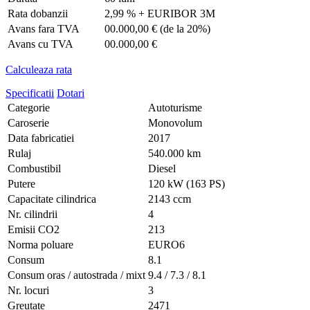
Rata dobanzii
2,99 % + EURIBOR 3M
Avans fara TVA
00.000,00 €
(de la 20%)
Avans cu TVA
00.000,00 €
Calculeaza rata
Specificatii
Dotari
Categorie
Autoturisme
Caroserie
Monovolum
Data fabricatiei
2017
Rulaj
540.000 km
Combustibil
Diesel
Putere
120 kW (163 PS)
Capacitate cilindrica
2143 ccm
Nr. cilindrii
4
Emisii CO2
213
Norma poluare
EURO6
Consum
8.1
Consum oras / autostrada / mixt
9.4 / 7.3 / 8.1
Nr. locuri
3
Greutate
2471