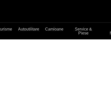
turisme
Autoutilitare
Camioane
Service &
Piese
 Roadster