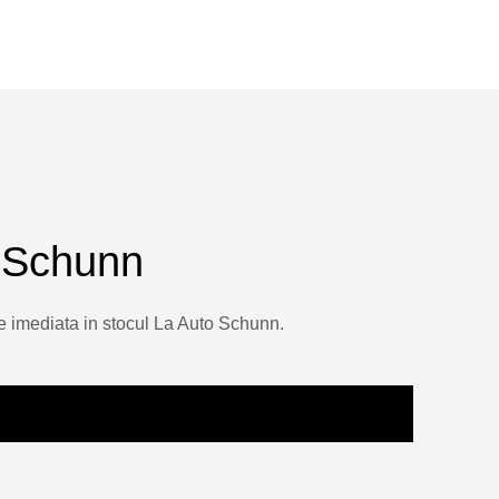
 Schunn
e imediata in stocul La Auto Schunn.