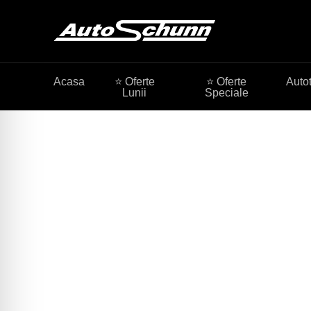
Acasa
⭐ Oferte
⭐ Oferte
Auto
Lunii
Speciale
Mercedes-AMG SL
The Star is Reborn.