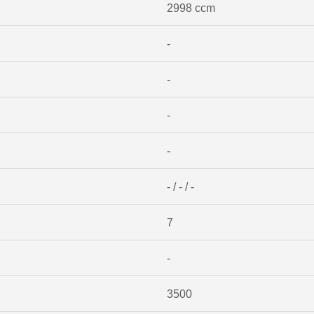
2998 ccm
-
-
-
-
- / - / -
7
-
3500