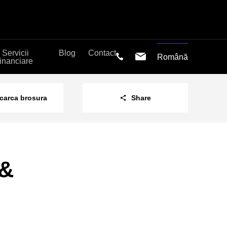
Servicii
Blog
Contact
Română
financiare
carca brosura
Share
 &