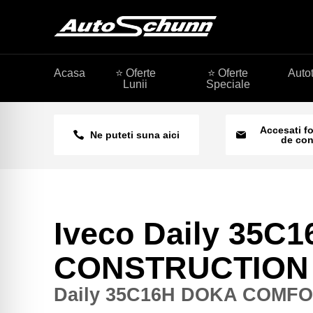
Acasa
⭐ Oferte
⭐ Oferte
Auto
Lunii
Speciale
Accesati f
Ne puteti suna aici
de con
Iveco Daily 35
CONSTRUCTION
Daily 35C16H DOKA COMF