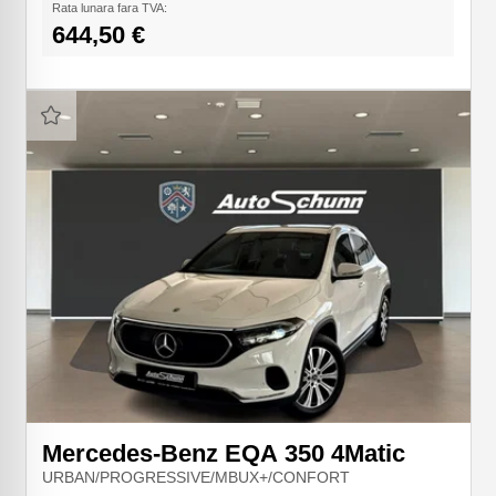
Rata lunara fara TVA:
644,50 €
Next
Mercedes-Benz EQA 350 4Matic
URBAN/PROGRESSIVE/MBUX+/CONFORT