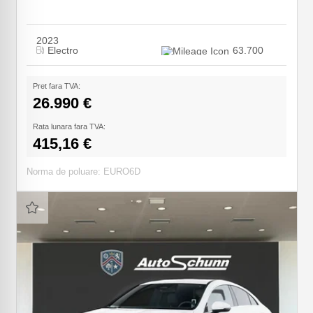
2023
Electro
63.700
Pret fara TVA:
26.990 €
Rata lunara fara TVA:
415,16 €
Norma de poluare: EURO6D