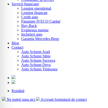
Servicii financiare
Leasing operational
Leasing financiar
Credit auto
Finantare IVECO Capital
Buy-Back
Evalueaza masina
Inchirieri auto
Garantia Mercedes-Benz
Blog
Contact
Auto Schunn Arad
Auto Schunn Sibiu
Auto Schunn Suceava
Auto Schunn Deva
Auto Schunn Timisoara
Română
Ne puteti suna aici
Accesati formularul de contact