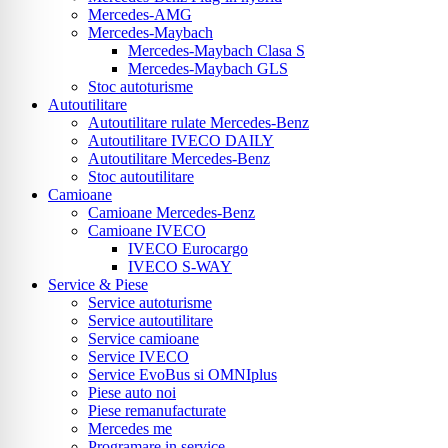
Mercedes-AMG
Mercedes-Maybach
Mercedes-Maybach Clasa S
Mercedes-Maybach GLS
Stoc autoturisme
Autoutilitare
Autoutilitare rulate Mercedes-Benz
Autoutilitare IVECO DAILY
Autoutilitare Mercedes-Benz
Stoc autoutilitare
Camioane
Camioane Mercedes-Benz
Camioane IVECO
IVECO Eurocargo
IVECO S-WAY
Service & Piese
Service autoturisme
Service autoutilitare
Service camioane
Service IVECO
Service EvoBus si OMNIplus
Piese auto noi
Piese remanufacturate
Mercedes me
Programare in service